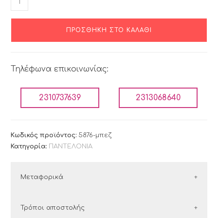
ΠΡΟΣΘΉΚΗ ΣΤΟ ΚΑΛΆΘΙ
Τηλέφωνα επικοινωνίας:
2310737639
2313068640
Κωδικός προϊόντος:
5876-μπεζ
Κατηγορία:
ΠΑΝΤΕΛΟΝΙΑ
Μεταφορικά
ΕΛΛΑΔΑ
Τρόποι αποστολής