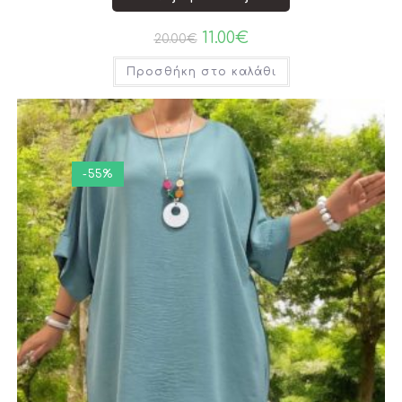
11.00
€
20.00
€
Προσθήκη στο καλάθι
-55%