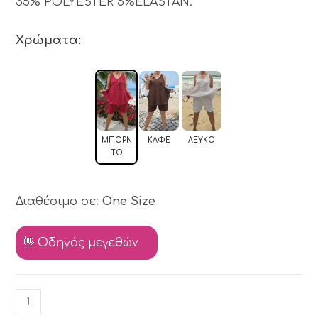
35% POLYESTER 5%ELASTAN.
Χρώματα:
ΜΠΟΡΝ
ΚΑΦΈ
ΛΕΥΚΌ
ΤΌ
Διαθέσιμο σε:
One Size
👋 Οδηγός μεγεθών