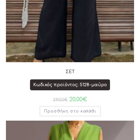
ΣΕΤ
Κωδικός προϊόντος: 5128-μαύρο
20.00
€
39.00
€
Προσθήκη στο καλάθι