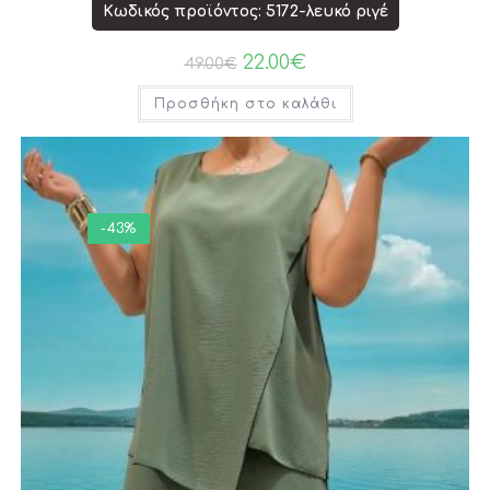
Κωδικός προϊόντος: 5172-λευκό ριγέ
22.00
€
49.00
€
Προσθήκη στο καλάθι
-43%