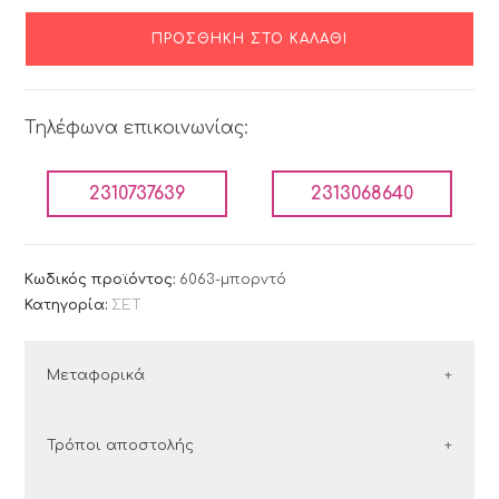
ΠΡΟΣΘΉΚΗ ΣΤΟ ΚΑΛΆΘΙ
Τηλέφωνα επικοινωνίας:
2310737639
2313068640
Κωδικός προϊόντος:
6063-μπορντό
Κατηγορία:
ΣΕΤ
Μεταφορικά
ΕΛΛΑΔΑ
Τρόποι αποστολής