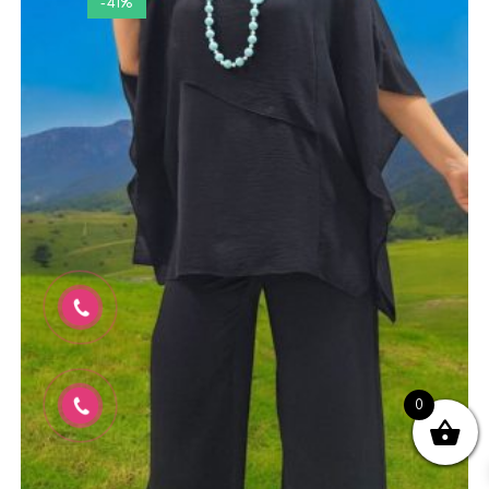
-41%
0