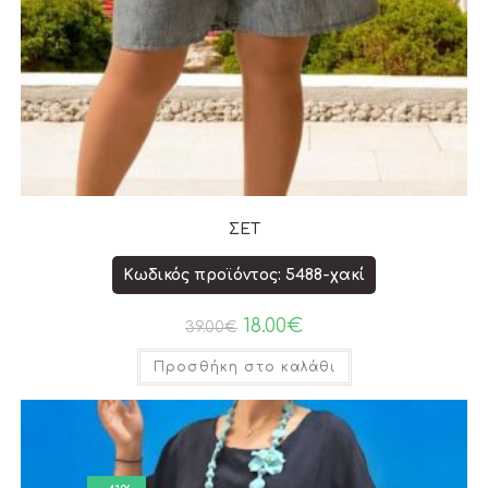
ΣΕΤ
Κωδικός προϊόντος: 5488-χακί
18.00
€
39.00
€
Προσθήκη στο καλάθι