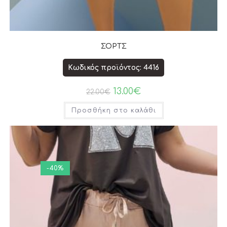
ΣΟΡΤΣ
Κωδικός προϊόντος: 4416
13.00
€
22.00
€
Προσθήκη στο καλάθι
-40%