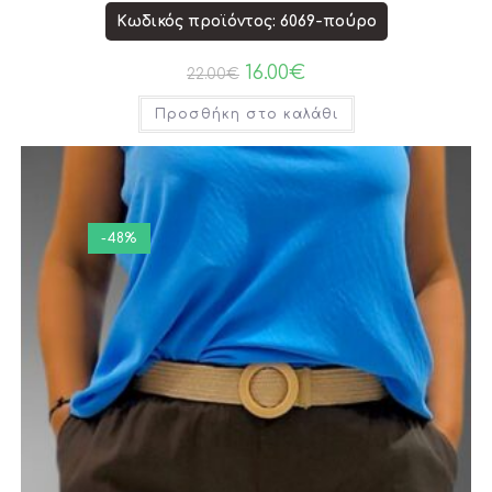
Κωδικός προϊόντος: 6069-πούρο
16.00
€
22.00
€
Προσθήκη στο καλάθι
-48%