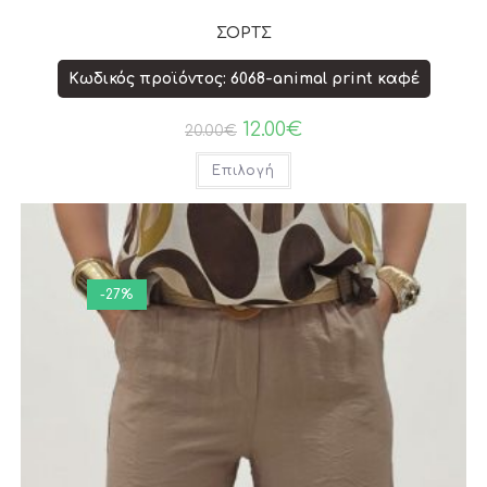
ΣΟΡΤΣ
Κωδικός προϊόντος: 6068-animal print καφέ
12.00
€
20.00
€
Επιλογή
-27%