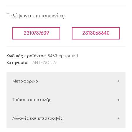
Τηλέφωνα επικοινωνίας:
2310737639
2313068640
Κωδικός προϊόντος:
5463-εμπριμέ 1
Κατηγορία:
ΠΑΝΤΕΛΟΝΙΑ
Μεταφορικά
ΕΛΛΑΔΑ
Τρόποι αποστολής
Οι παραγγελίες εντός Ελλάδος αποστέλλονται με
Ελλάδα
Αλλαγές και επιστροφές
τις εταιρείες courier:
Στην Ελλάδα συνεργαζόμαστε με τις εταιρείες
ΕΛΤΑ Courier και ACS.
courier: