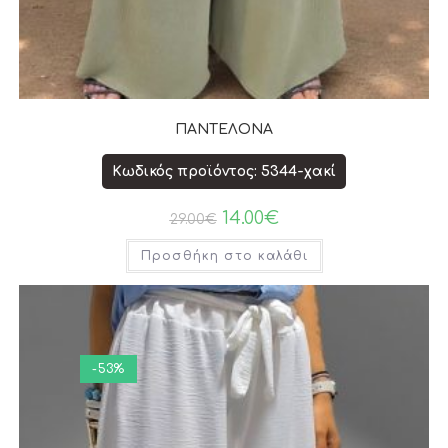
ΠΑΝΤΕΛΟΝΑ
Κωδικός προϊόντος: 5344-χακί
14.00
€
29.00
€
Προσθήκη στο καλάθι
-53%