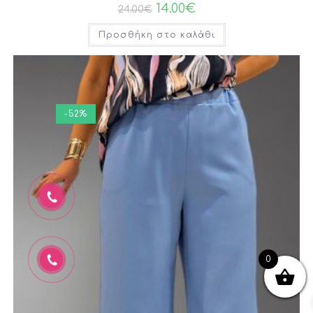
14.00
€
24.00
€
Προσθήκη στο καλάθι
-52%
0