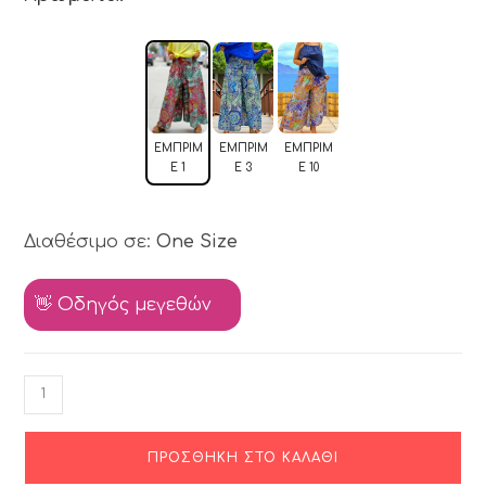
ΕΜΠΡΙΜ
ΕΜΠΡΙΜ
ΕΜΠΡΙΜ
Έ 1
Έ 3
Έ 10
Διαθέσιμο σε:
One Size
👋 Οδηγός μεγεθών
ΠΡΟΣΘΉΚΗ ΣΤΟ ΚΑΛΆΘΙ