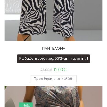
ΠΑΝΤΕΛΟΝΑ
Κωδικός προϊόντος: 5312-animal print 1
12.00
€
23.00
€
Προσθήκη στο καλάθι
-60%