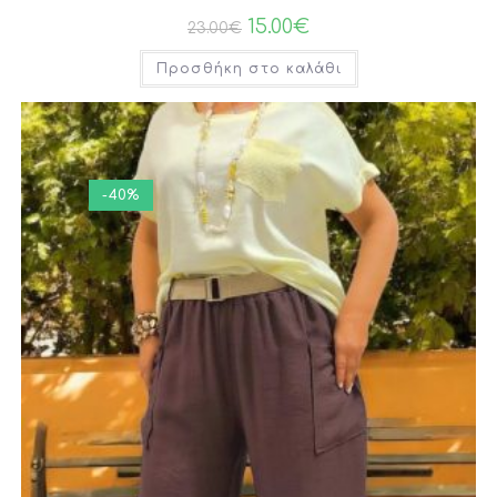
15.00
€
23.00
€
Προσθήκη στο καλάθι
-40%